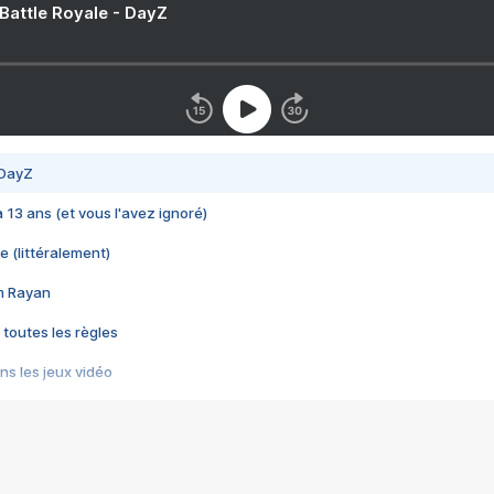
 Battle Royale - DayZ
 DayZ
 a 13 ans (et vous l'avez ignoré)
e (littéralement)
im Rayan
 toutes les règles
s les jeux vidéo
us choquant de Rockstar ? - Le scandale BULLY
e plus moche de Steam
du RÊVE tourne au CAUCHEMAR