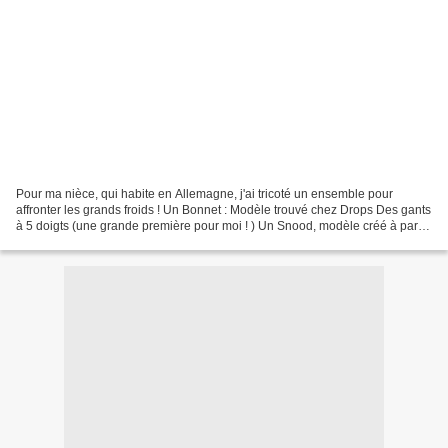
Pour ma nièce, qui habite en Allemagne, j'ai tricoté un ensemble pour
affronter les grands froids ! Un Bonnet : Modèle trouvé chez Drops Des gants
à 5 doigts (une grande première pour moi ! ) Un Snood, modèle créé à partir
d'un modèle trouvé sur le net:...