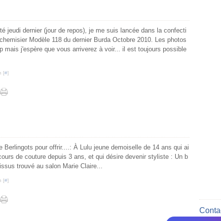
té jeudi dernier (jour de repos), je me suis lancée dans la confecti
 chemisier Modèle 118 du dernier Burda Octobre 2010. Les photos
 mais j'espère que vous arriverez à voir... il est toujours possible
 [
#
]
 Berlingots pour offrir....: À Lulu jeune demoiselle de 14 ans qui ai
urs de couture depuis 3 ans, et qui désire devenir styliste : Un b
issus trouvé au salon Marie Claire...
 [
#
]
Contac