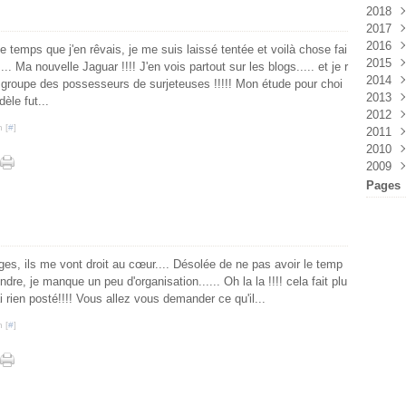
2018
Juin
Févr
2017
Avri
Oct
2016
Avri
Févr
e temps que j'en rêvais, je me suis laissé tentée et voilà chose fai
2015
Janv
Janv
Déc
ai.... Ma nouvelle Jaguar !!!! J'en vois partout sur les blogs..... et je r
2014
Oct
Déc
e groupe des possesseurs de surjeteuses !!!!! Mon étude pour choi
2013
Sep
Nov
Déc
dèle fut...
2012
Juil
Oct
Nov
Déc
 [
#
]
2011
Juin
Sep
Oct
Nov
Déc
2010
Avri
Juil
Sep
Oct
Nov
Déc
2009
Févr
Juin
Juil
Sep
Oct
Nov
Déc
Janv
Mai
Juin
Aoû
Sep
Oct
Nov
Déc
Pages
Févr
Mai
Juil
Aoû
Sep
Oct
Nov
Janv
Avri
Juin
Juil
Juil
Sep
Oct
Mar
Mai
Juin
Juin
Juin
Sep
Févr
Avri
Mai
Mai
Mai
Juil
s, ils me vont droit au cœur.... Désolée de ne pas avoir le temp
Janv
Mar
Avri
Avri
Avri
Juin
dre, je manque un peu d'organisation...... Oh la la !!!! cela fait plu
Févr
Mar
Mar
Mar
Mai
ai rien posté!!!! Vous allez vous demander ce qu'il...
Janv
Févr
Févr
Févr
Avri
Janv
Janv
Janv
Mar
 [
#
]
Févr