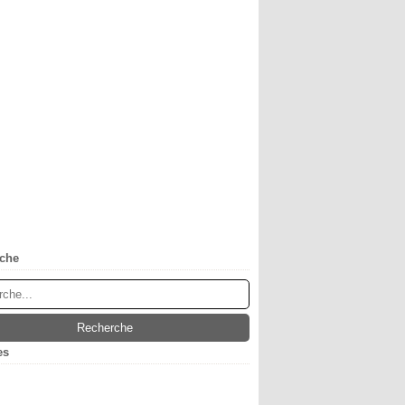
che
es
obre
(1)