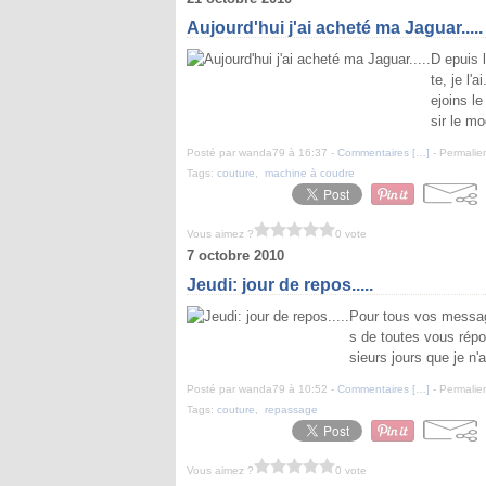
Aujourd'hui j'ai acheté ma Jaguar.....
D epuis l
te, je l'
ejoins l
sir le mo
Posté par wanda79 à 16:37 -
Commentaires [
…
]
- Permalien
Tags:
couture
,
machine à coudre
Vous aimez ?
0 vote
7 octobre 2010
Jeudi: jour de repos.....
Pour tous vos message
s de toutes vous répon
sieurs jours que je n'
Posté par wanda79 à 10:52 -
Commentaires [
…
]
- Permalien
Tags:
couture
,
repassage
Vous aimez ?
0 vote