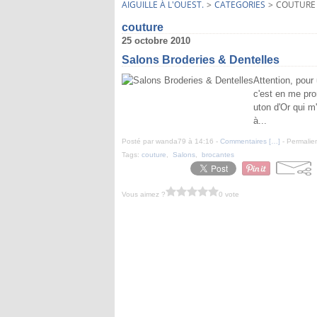
AIGUILLE À L'OUEST.
>
CATEGORIES
>
COUTURE
couture
25 octobre 2010
Salons Broderies & Dentelles
Attention, pour
c'est en me pro
uton d'Or qui m'
à...
Posté par wanda79 à 14:16 -
Commentaires [
…
]
- Permalien
Tags:
couture
,
Salons
,
brocantes
Vous aimez ?
0 vote