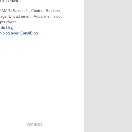
e à l'Ouest.
MAIN Saison 2 , Couture,Broderie,
age, Encadrement, Aquarelle, Tricot,
ges divers...
 du blog
n blog avec CanalBlog
Publicité