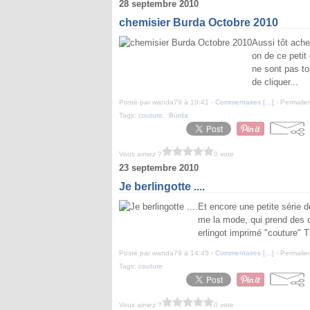
28 septembre 2010
chemisier Burda Octobre 2010
Aussi tôt ache
on de ce petit
ne sont pas top
de cliquer...
Posté par wanda79 à 10:41 -
Commentaires [
…
]
- Permalien
Tags:
couture
,
Burda
Vous aimez ?
0 vote
23 septembre 2010
Je berlingotte ....
Et encore une petite série de
me la mode, qui prend des co
erlingot imprimé "couture" T
Posté par wanda79 à 14:45 -
Commentaires [
…
]
- Permalien
Tags:
couture
Vous aimez ?
0 vote