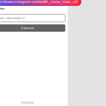
tps://www.instagram.com/edith_cousu_main_s2/
tter
Publicité