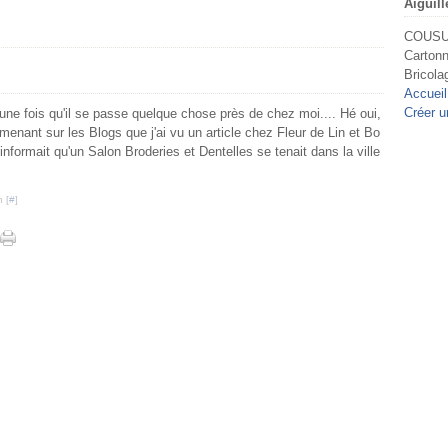
Aiguill
COUSU 
Cartonn
Bricola
Accueil
Créer u
 une fois qu'il se passe quelque chose près de chez moi.... Hé oui,
menant sur les Blogs que j'ai vu un article chez Fleur de Lin et Bo
informait qu'un Salon Broderies et Dentelles se tenait dans la ville
 [
#
]