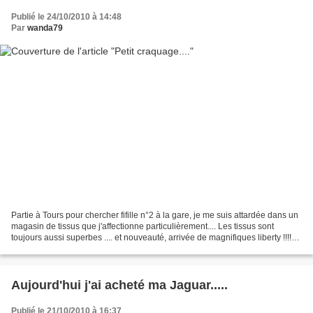
Publié le 24/10/2010 à 14:48
Par
wanda79
Partie à Tours pour chercher fifille n°2 à la gare, je me suis attardée dans un
magasin de tissus que j'affectionne particulièrement.... Les tissus sont
toujours aussi superbes .... et nouveauté, arrivée de magnifiques liberty !!!!
Petite visite en photo:...
Aujourd'hui j'ai acheté ma Jaguar.....
Publié le 21/10/2010 à 16:37