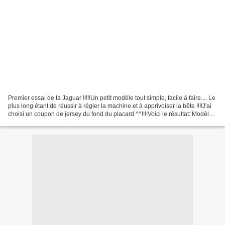
Premier essai de la Jaguar !!!!!Un petit modèle tout simple, facile à faire.... Le
plus long étant de réussir à régler la machine et à apprivoiser la bête !!!!J'ai
choisi un coupon de jersey du fond du placard ^^!!!!Voici le résultat: Modèle
108 Manches...