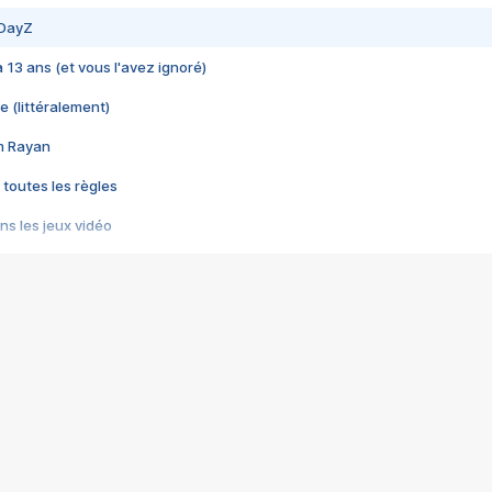
 DayZ
 a 13 ans (et vous l'avez ignoré)
e (littéralement)
im Rayan
 toutes les règles
s les jeux vidéo
us choquant de Rockstar ? - Le scandale BULLY
e plus moche de Steam
du RÊVE tourne au CAUCHEMAR
pendant 8 heures
it… à tort
umiliés par un jeu vidéo