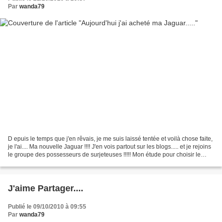
Par
wanda79
D epuis le temps que j'en rêvais, je me suis laissé tentée et voilà chose faite,
je l'ai.... Ma nouvelle Jaguar !!!! J'en vois partout sur les blogs..... et je rejoins
le groupe des possesseurs de surjeteuses !!!!! Mon étude pour choisir le
modèle fut...
J'aime Partager....
Publié le 09/10/2010 à 09:55
Par
wanda79