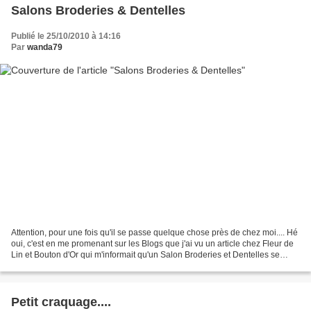
Salons Broderies & Dentelles
Publié le 25/10/2010 à 14:16
Par
wanda79
Attention, pour une fois qu'il se passe quelque chose près de chez moi.... Hé
oui, c'est en me promenant sur les Blogs que j'ai vu un article chez Fleur de
Lin et Bouton d'Or qui m'informait qu'un Salon Broderies et Dentelles se
tenait dans la ville à...
Petit craquage....