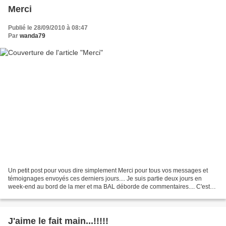
Merci
Publié le 28/09/2010 à 08:47
Par
wanda79
Un petit post pour vous dire simplement Merci pour tous vos messages et
témoignages envoyés ces derniers jours.... Je suis partie deux jours en
week-end au bord de la mer et ma BAL déborde de commentaires.... C'est
génial, C'est super!!!!!! Regardez ce...
J'aime le fait main...!!!!!