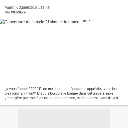
Publié le 23/09/2010 à 17:45
Par
wanda79
ça vous étonne????? Et on me demande : "pourquoi appréciez-vous les
créations fait-main?" D epuis toujours je baigne dans cet univers, mon
grand-père paternel était tailleur pour homme, maman aussi avant d'avoir 6
enfants, qu'elle habilla tous !!!!! M...