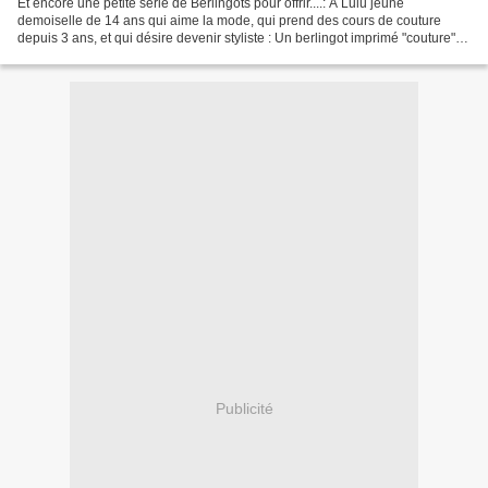
Et encore une petite série de Berlingots pour offrir....: À Lulu jeune
demoiselle de 14 ans qui aime la mode, qui prend des cours de couture
depuis 3 ans, et qui désire devenir styliste : Un berlingot imprimé "couture"
Tissus trouvé au salon Marie Claire...
Publicité