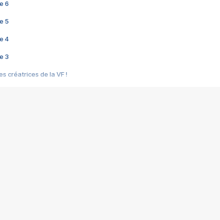
e 6
e 5
e 4
e 3
s créatrices de la VF !
e 2
e 1
e Mektoub My Love arrive enfin ! Rencontre avec Shaïn Boumedine et Sal
i : après Toni en famille
elle réalise le bouleversant Dites lui que je l'aime
ais ! Rencontre autour de Vie privée de Rebecca Zlotowski
 de Marguerite, Grave... Rencontre avec Ella Rumpf
 Les Rêveurs, un film intime sur la santé mentale