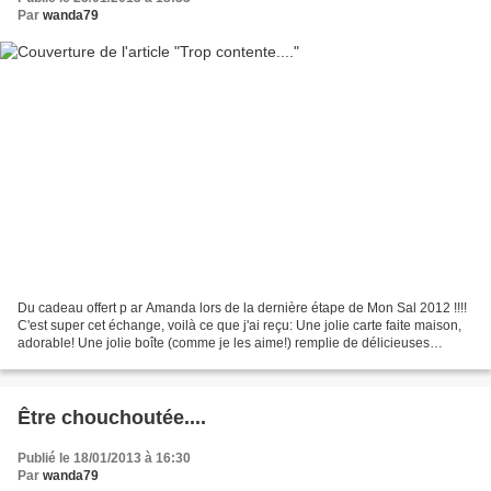
Par
wanda79
Du cadeau offert p ar Amanda lors de la dernière étape de Mon Sal 2012 !!!!
C'est super cet échange, voilà ce que j'ai reçu: Une jolie carte faite maison,
adorable! Une jolie boîte (comme je les aime!) remplie de délicieuses
spécialités bretonne!!! C'est...
Être chouchoutée....
Publié le 18/01/2013 à 16:30
Par
wanda79