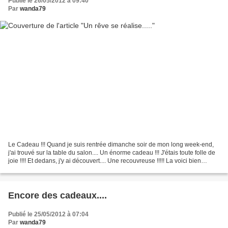
Publié le 26/05/2012 à 09:40
Par
wanda79
Le Cadeau !!! Quand je suis rentrée dimanche soir de mon long week-end,
j'ai trouvé sur la table du salon.... Un énorme cadeau !!! J'étais toute folle de
joie !!!! Et dedans, j'y ai découvert.... Une recouvreuse !!!!! La voici bien
installée dans mon...
Encore des cadeaux....
Publié le 25/05/2012 à 07:04
Par
wanda79