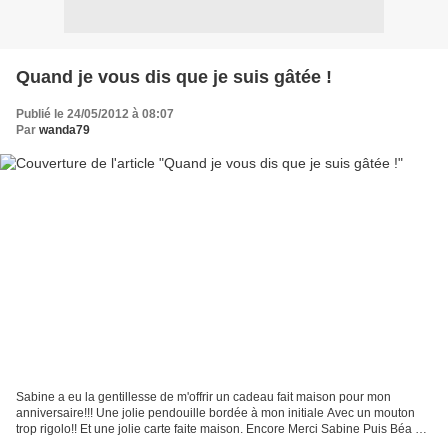
Quand je vous dis que je suis gâtée !
Publié le 24/05/2012 à 08:07
Par
wanda79
Sabine a eu la gentillesse de m'offrir un cadeau fait maison pour mon
anniversaire!!! Une jolie pendouille bordée à mon initiale Avec un mouton
trop rigolo!! Et une jolie carte faite maison. Encore Merci Sabine Puis Béa et
JL, des amis, m’ont offert cette...