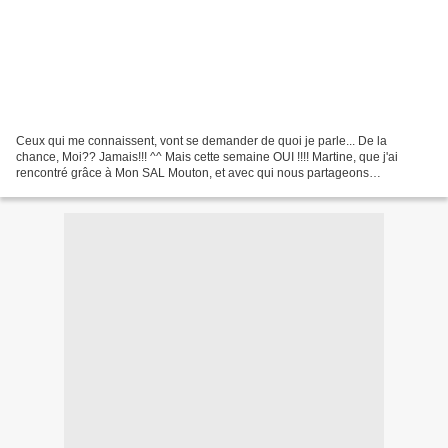
Ceux qui me connaissent, vont se demander de quoi je parle... De la
chance, Moi?? Jamais!!! ^^ Mais cette semaine OUI !!!! Martine, que j'ai
rencontré grâce à Mon SAL Mouton, et avec qui nous partageons
régulièrement, a eu l'immmence gentillesse de me...