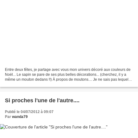
Entre deux fêtes, je partage avec vous mon univers décoré aux couleurs de
Noël... Le sapin se pare de ses plus belles décorations... (cherchez, il y a
même un mouton dedans !!) À propos de moutons.... Je ne sais pas lequel
de monsieur ou de moi même est...
Si proches l'une de l'autre....
Publié le 04/07/2012 à 09:07
Par
wanda79