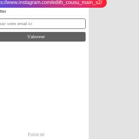
tps://www.instagram.com/edith_cousu_main_s2/
tter
Publicité