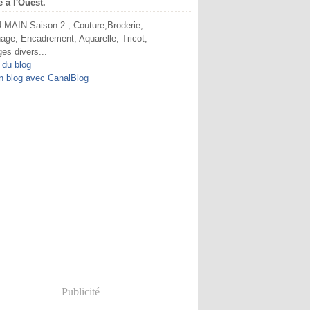
e à l'Ouest.
MAIN Saison 2 , Couture,Broderie,
age, Encadrement, Aquarelle, Tricot,
ges divers...
 du blog
n blog avec CanalBlog
Publicité