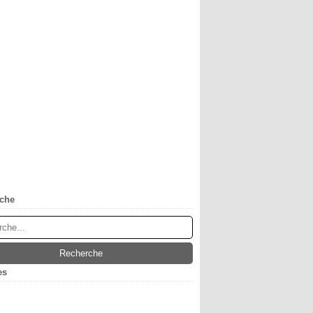
che
es
obre
(1)