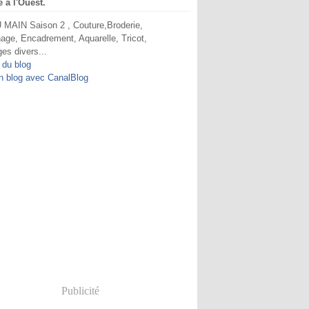
e à l'Ouest.
MAIN Saison 2 , Couture,Broderie,
age, Encadrement, Aquarelle, Tricot,
ges divers...
 du blog
n blog avec CanalBlog
Publicité