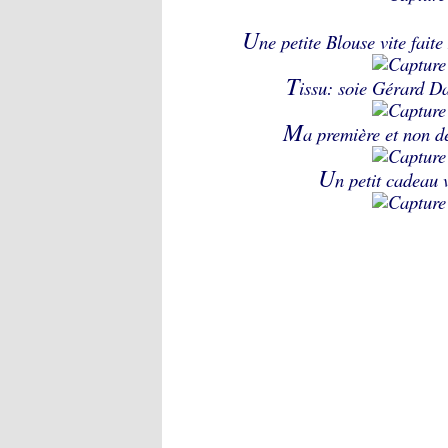
U
ne petite Blouse vite fai
T
issu: soie Gérard D
M
a première et non d
U
n petit cadeau v