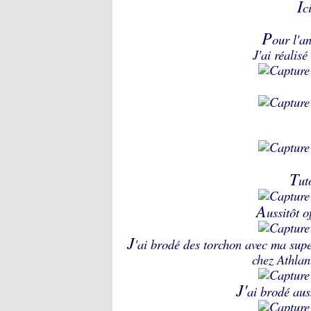
I
c
P
our l'a
J'ai réalis
T
u
A
ussitôt o
J
'ai brodé des torchon avec ma su
chez
Athlan
J'
ai brodé aus