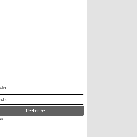
che
es
obre
(1)