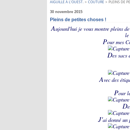
AIGUILLE À L'OUEST.
>
COUTURE
>
PLEINS DE P
30 novembre 2015
Pleins de petites choses !
A
ujourd'hui je vous montre pleins de 
le
P
our mes Co
D
es sacs 
A
vec des étiq
P
our l
D
e
J'
ai donné un p