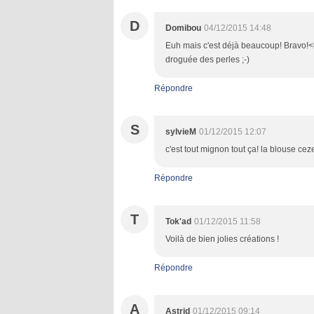
D
Domibou
04/12/2015 14:48
Euh mais c'est déjà beaucoup! Bravo!<br
droguée des perles ;-)
Répondre
S
sylvieM
01/12/2015 12:07
c'est tout mignon tout ça! la blouse ce
Répondre
T
Tok'ad
01/12/2015 11:58
Voilà de bien jolies créations !
Répondre
A
Astrid
01/12/2015 09:14