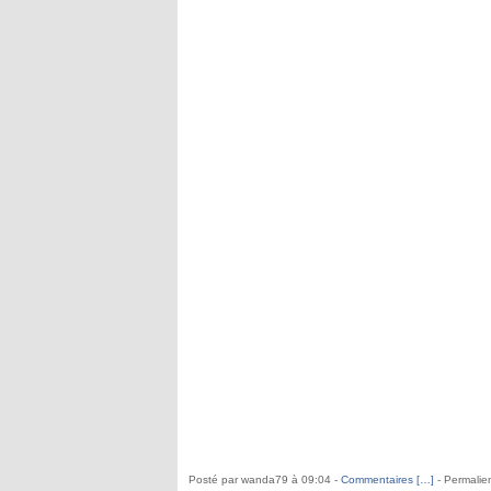
Posté par wanda79 à 09:04 -
Commentaires [
…
]
- Permalien