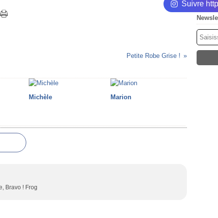
Suivre ht
Newsle
Petite Robe Grise !
Michèle
Marion
re, Bravo ! Frog