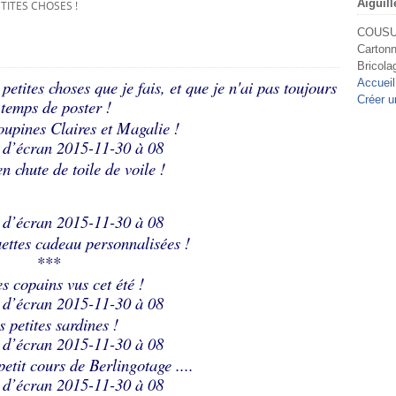
Aiguill
ETITES CHOSES !
COUSU 
Cartonn
Bricola
petites choses que je fais, et que je n'ai pas toujours
Accueil
Créer u
 temps de poster !
upines Claires et Magalie !
en chute de toile de voile !
uettes cadeau personnalisées !
***
es copains vus cet été !
s petites sardines !
etit cours de Berlingotage ....