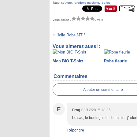
Tags:
couture
,
broderie machine
,
perles
Vous aimez ?
0 vote
Jolie Robe MT *
Vous aimerez aussi :
Mon BIO T-Shirt
Robe fleurie
Commentaires
Ajouter un commentaire
F
Frog
08/12/2015 18:35
Le sac, le berlingot, le chemisier, j'ado
Répondre