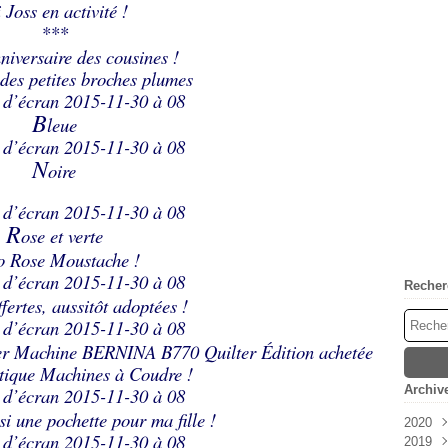
i Joss en activité !
***
nniversaire des cousines !
é des petites broches plumes
B
leue
N
oire
R
ose et verte
to
Rose Moustache
!
Recher
ffertes, aussitôt adoptées !
per Machine BERNINA B770 Quilter Édition achetée
tique Machines à Coudre
!
Archiv
si une pochette pour ma fille !
2020
2019
Oct