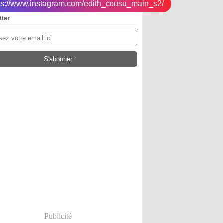
tps://www.instagram.com/edith_cousu_main_s2/
tter
Publicité