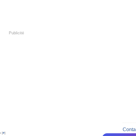
Publicité
Contac
 [
#
]