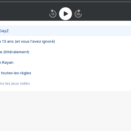
 DayZ
 a 13 ans (et vous l'avez ignoré)
e (littéralement)
im Rayan
 toutes les règles
s les jeux vidéo
us choquant de Rockstar ? - Le scandale BULLY
e plus moche de Steam
du RÊVE tourne au CAUCHEMAR
pendant 8 heures