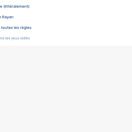
e (littéralement)
im Rayan
 toutes les règles
s les jeux vidéo
us choquant de Rockstar ? - Le scandale BULLY
e plus moche de Steam
du RÊVE tourne au CAUCHEMAR
pendant 8 heures
it… à tort
umiliés par un jeu vidéo
ire - Final Fantasy 8
ti un empire - Age of Empires