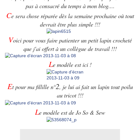
pas à consacré du temps à mon blog....
C
e sera chose réparée dès la semaine prochaine où tout
devrait être plus simple !!!
V
oici pour vous faire patienter un petit lapin crocheté
que j'ai offert à un collègue de travail !!!
L
e
modèle est
ici
!
E
2
t pour ma fillille n°
, je lui ai fait un lapin tout poilu
au tricot !!!
L
e modèle est de
Jo So & Sew