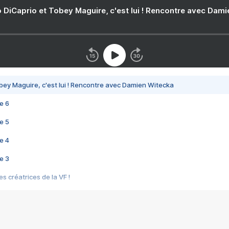
 DiCaprio et Tobey Maguire, c'est lui ! Rencontre avec Dam
bey Maguire, c'est lui ! Rencontre avec Damien Witecka
e 6
e 5
e 4
e 3
s créatrices de la VF !
e 2
e 1