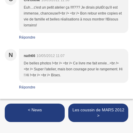
Christelle
10/05/2012 11:30
Euh....c'est un petit atelier ça !!!!??? Je dirais plutôt qu'il est
immense, chanceuse!!<br /> <br /> Bon retour entre copies et
vie de famille et belles réalisations à nous montrer !!Bisous
lorrains!
Répondre
N
nath66
10/05/2012 11:07
De belles photos !<br /> <br /> Ce livre me fait envie...<br />
<br /> Super l'atelier, mais bon courage pour le rangement. Hi
! Hi !<br /> <br /> Bises.
Répondre
< News
Les coussin de MARS 2012
>