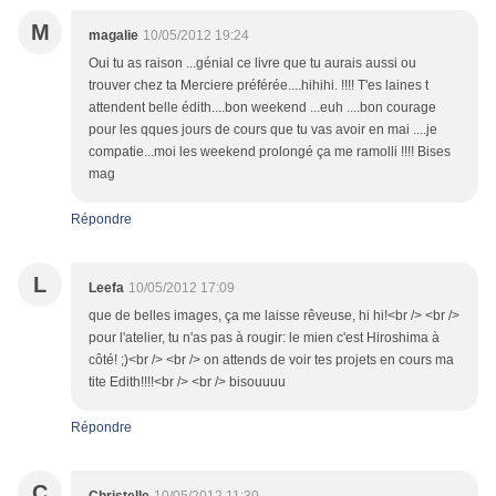
M
magalie
10/05/2012 19:24
Oui tu as raison ...génial ce livre que tu aurais aussi ou
trouver chez ta Merciere préférée....hihihi. !!!! T'es laines t
attendent belle édith....bon weekend ...euh ....bon courage
pour les qques jours de cours que tu vas avoir en mai ....je
compatie...moi les weekend prolongé ça me ramolli !!!! Bises
mag
Répondre
L
Leefa
10/05/2012 17:09
que de belles images, ça me laisse rêveuse, hi hi!<br /> <br />
pour l'atelier, tu n'as pas à rougir: le mien c'est Hiroshima à
côté! ;)<br /> <br /> on attends de voir tes projets en cours ma
tite Edith!!!!<br /> <br /> bisouuuu
Répondre
C