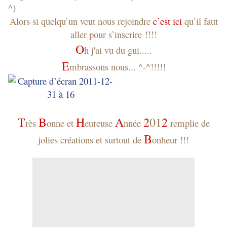
^)
Alors si quelqu’un veut nous rejoindre
c’est ici
qu’il faut
aller pour s’inscrire !!!!
O
h j'ai vu du gui.....
E
mbrassons nous... ^-^!!!!!
T
B
H
A
2
01
2
rès
onne et
eureuse
nnée
remplie de
B
jolies créations et surtout de
onheur !!!