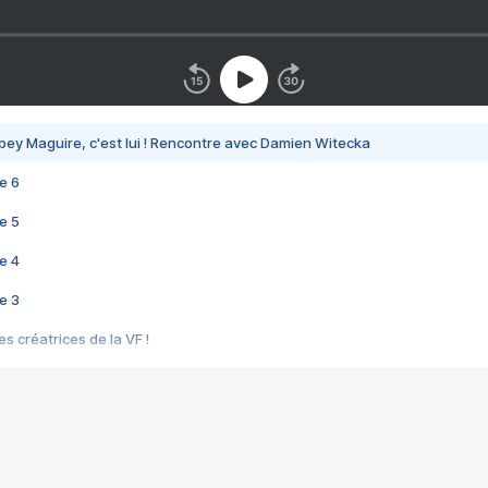
bey Maguire, c'est lui ! Rencontre avec Damien Witecka
e 6
e 5
e 4
e 3
s créatrices de la VF !
e 2
e 1
e Mektoub My Love arrive enfin ! Rencontre avec Shaïn Boumedine et Sal