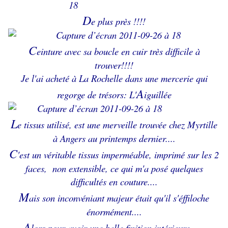
D
e plus près !!!!
C
e
inture avec sa boucle en cuir très difficile à
trouver!!!!
Je l'ai acheté à La Rochelle dans une mercerie qui
A
regorge de trésors: L'
iguillée
L
e tissus utilisé, est une merveille trouvée chez Myrtille
à Angers au printemps dernier....
C
'est un véritable tissus imperméable, imprimé sur les 2
faces, non extensible, ce qui m'a posé quelques
difficultés en couture....
M
ais son inconvéniant majeur était qu'il s'éffiloche
énormément....
A
lors pour avoir une belle finition intérieure......