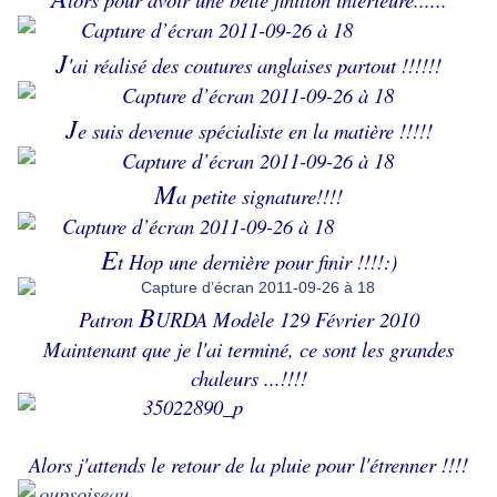
J
'ai réalisé des coutures anglaises partout !!!!!!
J
e suis devenue spécialiste en la matière !!!!!
M
a petite signature!!!!
E
t Hop une dernière pour finir !!!!:)
B
Patron
URDA Modèle 129 Février 2010
Maintenant que je l'ai terminé, ce sont les grandes
chaleurs ...!!!!
Alors j'attends le retour de la pluie pour l'étrenner !!!!