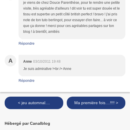
je viens de chez Douce Parenthèse, pour te rendre une petite
visite, très agréable d'ailleurs ! dit voir tu est super douée et le
tissu est superbe un petit côté british perfect ! bravo ! j'ai pris
note de ton tuto berlingot, pour essayer d'en faire... à voir ce
que ça donne ! merci pour ces agréables partages sur ton
blog ! à bientôt, amitiés
Répondre
A
Anne
03/10/2011 19:48
Je suis admirative !<br /> Anne
Répondre
< jeu automnal....
Ma première fois....!!!! >
Hébergé par Canalblog