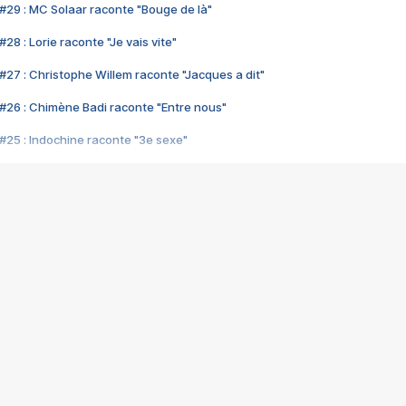
#29 : MC Solaar raconte "Bouge de là"
28 : Lorie raconte "Je vais vite"
#27 : Christophe Willem raconte "Jacques a dit"
#26 : Chimène Badi raconte "Entre nous"
#25 : Indochine raconte "3e sexe"
#24 : Zaho raconte "C'est chelou"
#23 : Patrick Bruel raconte "Au café des délices"
#22 : Kyo raconte "Le chemin"
#21 : Nolwenn Leroy raconte "Cassé"
#20 : Patrick Hernandez raconte "Born to be alive"
#19 : Lorie raconte "Près de moi"
#18 : Michael Jones raconte "A nos actes manqués" (avec Jean-Jacque
#17 : Khaled raconte "Aïcha"