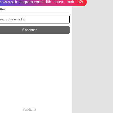
tps://www.instagram.com/edith_cousu_main_s2/
tter
Publicité