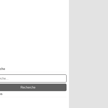
che
es
obre
(1)