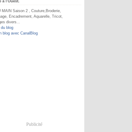
e à l'Ouest.
MAIN Saison 2 , Couture,Broderie,
age, Encadrement, Aquarelle, Tricot,
ges divers...
 du blog
n blog avec CanalBlog
Publicité