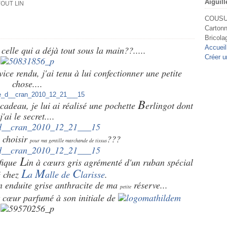
Aiguill
OUT LIN
COUSU 
Cartonn
Bricola
Accueil
celle qui a déjà tout sous la main??.....
Créer u
vice rendu, j'ai tenu à lui confectionner une petite
chose....
B
cadeau, je lui ai réalisé une pochette
erlingot dont
j'ai le secret....
s choisir
???
pour ma gentille marchande de tissus
L
fique
in à cœurs gris
agrémenté d'un ruban spécial
L
M
C
é chez
a
alle de
larisse
.
in enduite grise anthracite de ma
réserve...
petite
t cœur parfumé à son initiale de