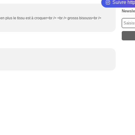
Suivre ht
Newsle
 plus le tissu est à croquer<br /> <br /> grosss bisouss<br />