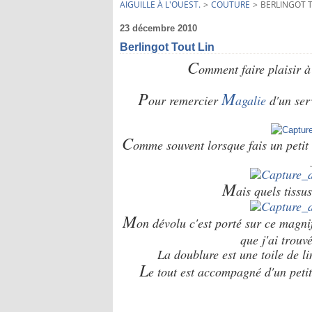
AIGUILLE À L'OUEST.
>
COUTURE
>
BERLINGOT T
23 décembre 2010
Berlingot Tout Lin
C
omment faire plaisir à 
P
M
our remercier
agalie
d'un ser
C
omme souvent lorsque fais un petit 
M
ais quels tissu
M
on dévolu c'est porté sur ce magni
que j'ai trouv
La doublure est une toile de l
L
e tout est accompagné d'un peti