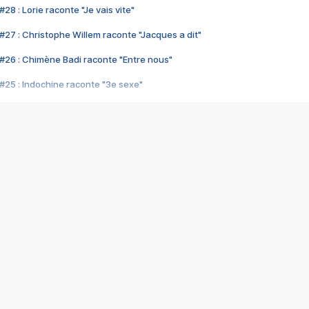
28 : Lorie raconte "Je vais vite"
#27 : Christophe Willem raconte "Jacques a dit"
#26 : Chimène Badi raconte "Entre nous"
#25 : Indochine raconte "3e sexe"
#24 : Zaho raconte "C'est chelou"
#23 : Patrick Bruel raconte "Au café des délices"
#22 : Kyo raconte "Le chemin"
#21 : Nolwenn Leroy raconte "Cassé"
#20 : Patrick Hernandez raconte "Born to be alive"
#19 : Lorie raconte "Près de moi"
#18 : Michael Jones raconte "A nos actes manqués" (avec Jean-Jacque
#17 : Khaled raconte "Aïcha"
#16 : Corneille raconte "Parce qu'on vient de loin"