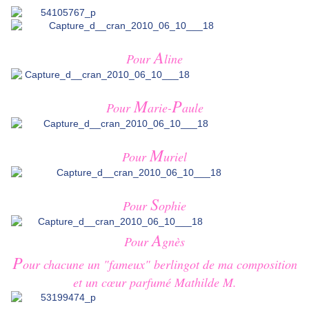
A
Pour
line
M
P
Pour
arie-
aule
M
Pour
uriel
S
Pour
ophie
A
Pour
gnès
P
our chacune un "fameux" berlingot de ma composition
et un cœur parfumé
Mathilde M.