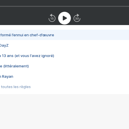
nsformé l’ennui en chef-d’œuvre
 DayZ
 a 13 ans (et vous l'avez ignoré)
e (littéralement)
im Rayan
 toutes les règles
s les jeux vidéo
us choquant de Rockstar ? - Le scandale BULLY
e plus moche de Steam
du RÊVE tourne au CAUCHEMAR