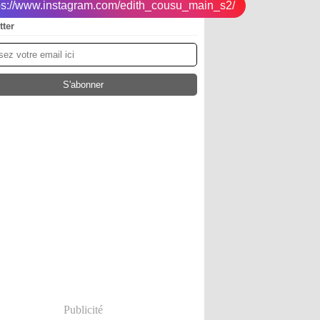
tps://www.instagram.com/edith_cousu_main_s2/
tter
Publicité