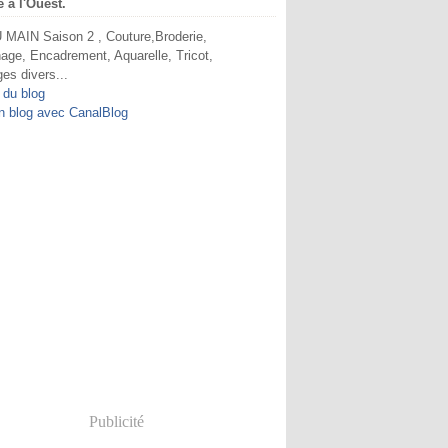
e à l'Ouest.
MAIN Saison 2 , Couture,Broderie,
age, Encadrement, Aquarelle, Tricot,
ges divers...
 du blog
n blog avec CanalBlog
Publicité