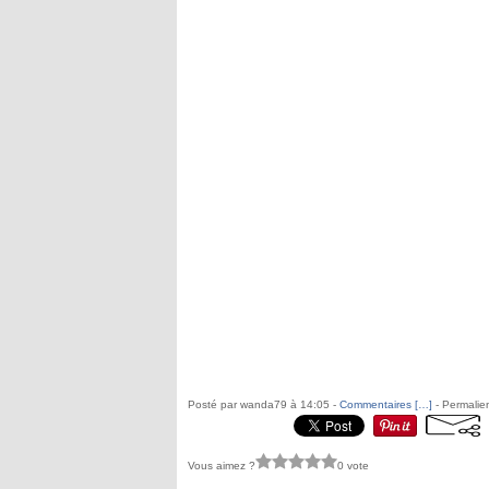
Posté par wanda79 à 14:05 -
Commentaires [
…
]
- Permalien
Vous aimez ?
0 vote