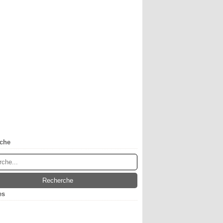
che
es
obre
(1)