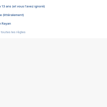
 a 13 ans (et vous l'avez ignoré)
e (littéralement)
im Rayan
 toutes les règles
s les jeux vidéo
us choquant de Rockstar ? - Le scandale BULLY
e plus moche de Steam
du RÊVE tourne au CAUCHEMAR
pendant 8 heures
it… à tort
umiliés par un jeu vidéo
ire - Final Fantasy 8